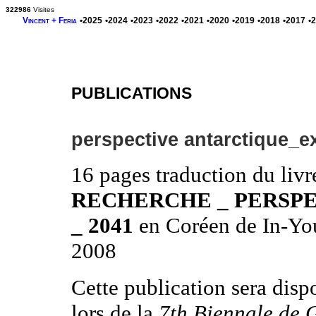
322986
Visites
Vincent + Feria
•2025
•2024
•2023
•2022
•2021
•2020
•2019
•2018
•2017
•
PUBLICATIONS
perspective antarctique_ex
16 pages traduction du livr
RECHERCHE _ PERSPE
_ 2041
en Coréen de In-You
2008
Cette publication sera disp
lors de la
7th Biennale de