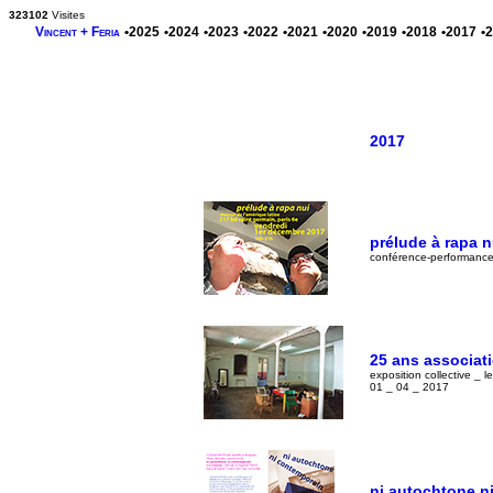
323102
Visites
Vincent + Feria
•2025
•2024
•2023
•2022
•2021
•2020
•2019
•2018
•2017
•
2017
prélude à rapa n
conférence-performance 
25 ans associati
exposition collective _ 
01 _ 04 _ 2017
ni autochtone n