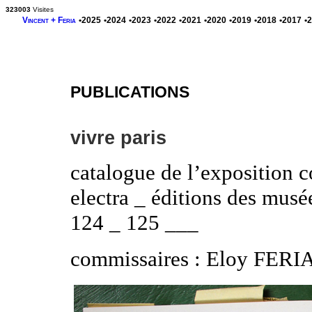
323003
Visites
Vincent + Feria
•2025
•2024
•2023
•2022
•2021
•2020
•2019
•2018
•2017
•
PUBLICATIONS
vivre paris
catalogue de l’exposition
electra _ éditions des musée
124 _ 125 ___
commissaires : Eloy FER