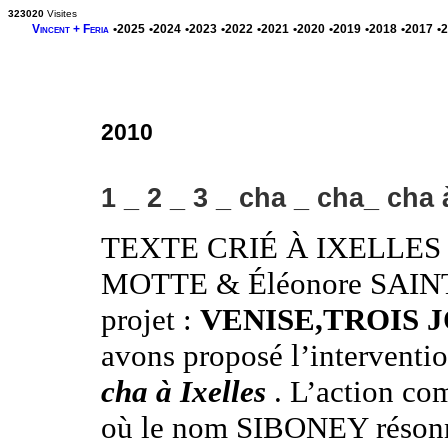
323020
Visites
Vincent + Feria
•2025
•2024
•2023
•2022
•2021
•2020
•2019
•2018
•2017
•
2010
1 _ 2 _ 3 _ cha _ cha_ cha 
TEXTE CRIÉ À IXELLES : Su
MOTTE & Éléonore SAINT
projet :
VENISE,TROIS 
avons proposé l’interventi
cha à Ixelles
. L’action c
où le nom SIBONEY résonne