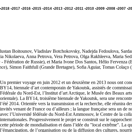
•2018
•2017
•2016
•2015
•2014
•2013
•2012
•2011
•2010
•2009
•2008
•2007
•2
 Dulustan Boitounov, Vladislav Botchokovsky, Nadejda Fedoulova, Sardan
lia Nikolaeva, Anna Petrova, Vera Petrova, Olga Rakhleeva, Maria Sed
 - Fédération de Russie), et Maria Ivone Dos Santos, Hélio Fervenza (
nce), Simon Faithfull (Grande Bretagne), Sofia Aguiar, Tomas Colaço 
Un premier voyage en juin 2012 et un deuxième en 2013 nous ont conduit
BY14, biennale d’art contemporain de Yakoutsk, assistés de commissaires
Fédérale du Nord-Est, l’Institut d’art Arctique, le Musée des Beaux arts
orientale). La BY14, troisième biennale de Yakoutsk, sera une rencontre
l’été 2014. Orientée vers la transmission et la recherche, elle réunira des
invités venant de France ou d’ailleurs ; la langue française sera un de no
avec l’Université fédérale du Nord-Est Ammossov, le Centre de la coll
internationales. Progressivement le projet se construit sur le rapprochem
cette période de mondialisation et dans l’idée du "local extrême". La ques
l’émancipation, de l’organisation ou de la diffusion des cultures, nourri