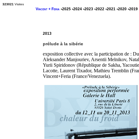
323021
Visites
Vincent + Feria
•2025
•2024
•2023
•2022
•2021
•2020
•2019
2013
prélude à la sibérie
exposition collective avec la participation de :
Aleksander Manjouriev, Arsentii Melnikov, Nata
Yurii Spiridonov (République de Sakha, Yacoutie
Lacotte, Laurent Tixador, Mathieu Tremblin (Fra
Vincent+Feria (France/Venezuela).