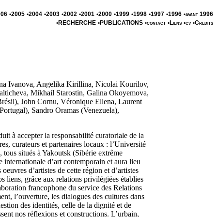
006
•2005
•2004
•2003
•2002
•2001
•2000
•1999
•1998
•1997
•1996
•avant 1996
•RECHERCHE
•PUBLICATIONS
•contact
•Liens
•cv
•Crédits
a Ivanova, Angelika Kirillina, Nicolai Kourilov,
alticheva, Mikhail Starostin, Galina Okoyemova,
Brésil), John Cornu, Véronique Ellena, Laurent
(Portugal), Sandro Oramas (Venezuela),
 à accepter la responsabilité curatoriale de la
, curateurs et partenaires locaux : l’Université
, tous situés à Yakoutsk (Sibérie extrême
 internationale d’art contemporain et aura lieu
 oeuvres d’artistes de cette région et d’artistes
s liens, grâce aux relations privilégiées établies
aboration francophone du service des Relations
ent, l’ouverture, les dialogues des cultures dans
tion des identités, celle de la dignité et de
ssent nos réflexions et constructions. L’urbain,