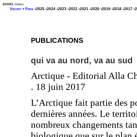
323091
Visites
Vincent + Feria
•2025
•2024
•2023
•2022
•2021
•2020
•2019
•2018
•2017
•
PUBLICATIONS
qui va au nord, va au sud
Arctique - Editorial Alla C
. 18 juin 2017
L’Arctique fait partie des p
dernières années. Le terri
nombreux changements tant 
biologique que sur le plan