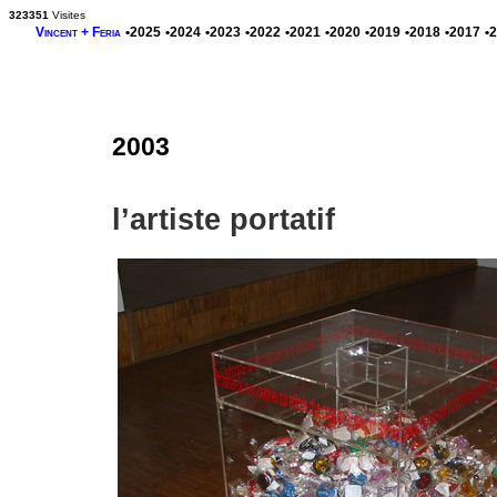
323351
Visites
Vincent + Feria
•2025
•2024
•2023
•2022
•2021
•2020
•2019
•2018
•2017
•
2003
l’artiste portatif