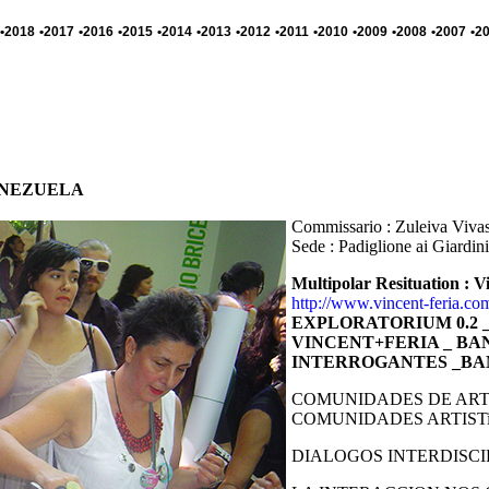
•2018
•2017
•2016
•2015
•2014
•2013
•2012
•2011
•2010
•2009
•2008
•2007
•2
u VENEZUELA
Commissario : Zuleiva Viva
Sede : Padiglione ai Giardini
Multipolar Resituation : V
http://www.vincent-feria.com
EXPLORATORIUM 0.2 _
VINCENT+FERIA _ B
INTERROGANTES _BA
COMUNIDADES DE ART
COMUNIDADES ARTISTi
DIALOGOS INTERDISCI