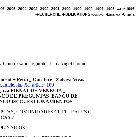
006
•2005
•2004
•2003
•2002
•2001
•2000
•1999
•1998
•1997
•1996
•avant 1996
•RECHERCHE
•PUBLICATIONS
•contact
•Liens
•cv
•Crédits
s. Commissario aggiunto : Luis Ángel Duque.
incent + Feria _ Curatore : Zuleiva Vivas
/article.php ?id_article=109
 52a BIENAL DE VENECIA _
ANCO DE PREGUNTAS_BANCO DE
NCO DE CUESTIONAMIENTOS
ISTAS, COMUNIDADES CULTURALES O
CAS ?
PLINARIOS ?