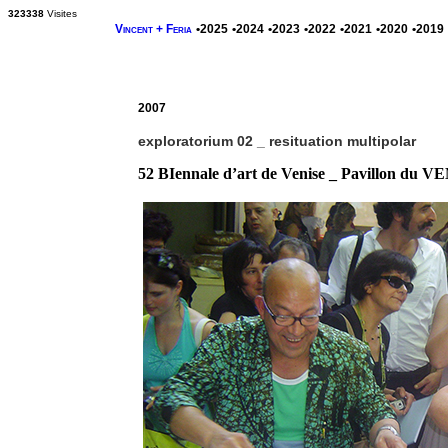
323338
Visites
Vincent + Feria
•2025
•2024
•2023
•2022
•2021
•2020
•2019
2007
exploratorium 02 _ resituation multipolar
52 BIennale d’art de Venise _ Pavillon d